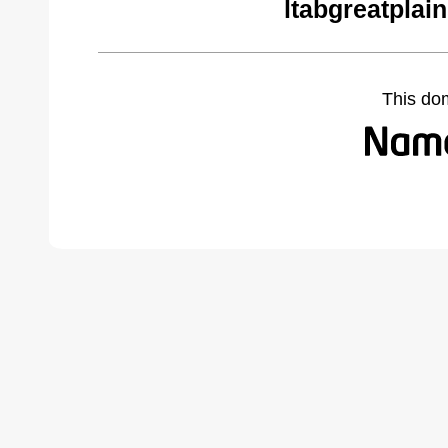
ltabgreatplai
This do